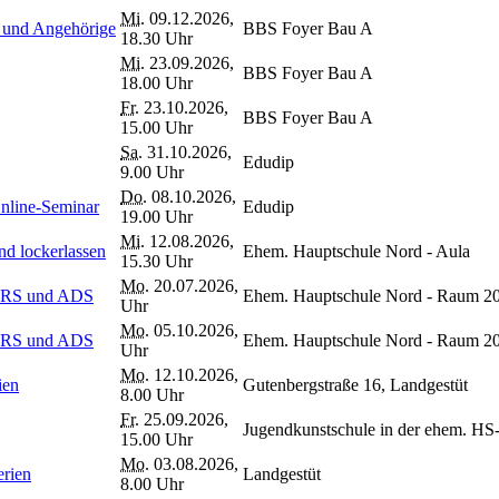
Mi.
09.12.2026,
e und Angehörige
BBS Foyer Bau A
18.30 Uhr
Mi.
23.09.2026,
BBS Foyer Bau A
18.00 Uhr
Fr.
23.10.2026,
BBS Foyer Bau A
15.00 Uhr
Sa.
31.10.2026,
Edudip
9.00 Uhr
Do.
08.10.2026,
Online-Seminar
Edudip
19.00 Uhr
Mi.
12.08.2026,
nd lockerlassen
Ehem. Hauptschule Nord - Aula
15.30 Uhr
Mo.
20.07.2026,
, LRS und ADS
Ehem. Hauptschule Nord - Raum 2
Uhr
Mo.
05.10.2026,
, LRS und ADS
Ehem. Hauptschule Nord - Raum 2
Uhr
Mo.
12.10.2026,
ien
Gutenbergstraße 16, Landgestüt
8.00 Uhr
Fr.
25.09.2026,
Jugendkunstschule in der ehem. HS
15.00 Uhr
Mo.
03.08.2026,
erien
Landgestüt
8.00 Uhr