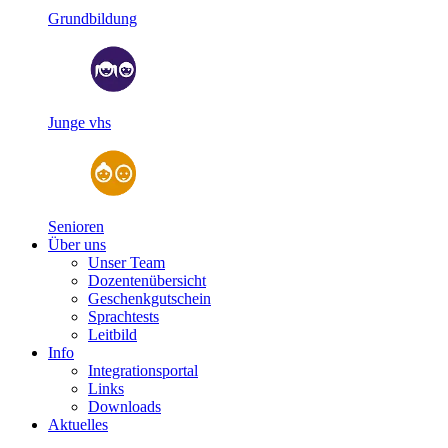
Grundbildung
Junge vhs
Senioren
Über uns
Unser Team
Dozentenübersicht
Geschenkgutschein
Sprachtests
Leitbild
Info
Integrationsportal
Links
Downloads
Aktuelles