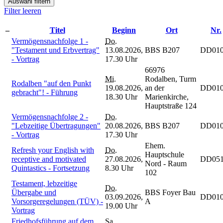
Auswahl filtern
Filter leeren
–
Titel
Beginn
Ort
Nr.
Vermögensnachfolge 1 -
Do.
"Testament und Erbvertrag"
13.08.2026,
BBS B207
DD010
- Vortrag
17.30 Uhr
66976
Mi.
Rodalben, Turm
Rodalben "auf den Punkt
19.08.2026,
an der
DD010
gebracht"! - Führung
18.30 Uhr
Marienkirche,
Hauptstraße 124
Vermögensnachfolge 2 -
Do.
"Lebzeitige Übertragungen"
20.08.2026,
BBS B207
DD010
- Vortrag
17.30 Uhr
Ehem.
Refresh your English with
Do.
Hauptschule
receptive and motivated
27.08.2026,
DD051
Nord - Raum
Quintastics - Fortsetzung
8.30 Uhr
102
Testament, lebzeitige
Do.
Übergabe und
BBS Foyer Bau
03.09.2026,
DD010
Vorsorgeregelungen (TÜV) -
A
19.00 Uhr
Vortrag
Friedhofsführung auf dem
Sa.