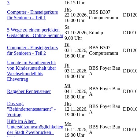
3
16.15 Uhr
Do.
Computer - Einsteigerkurs
BBS B307
22.10.2026,
DD120
für Senioren - Teil 1
Computerraum
16.00 Uhr
Sa.
5 Wege zu einem perfekten
31.10.2026,
Edudip
DD010
Gedächtnis - Online-Seminar
9.00 Uhr
Di.
Computer - Einsteigerkurs
BBS B307
03.11.2026,
DD120
für Senioren - Teil 2
Computerraum
16.00 Uhr
Update im Familienrecht:
Di.
von Kindesunterhalt über
BBS Foyer Bau
03.11.2026,
DD010
Wechselmodell bis
A
19.00 Uhr
Ehevertrag
Mi.
BBS Foyer Bau
Ratgeber Rentensteuer
04.11.2026,
DD010
A
18.00 Uhr
Das sog.
Do.
BBS Foyer Bau
"Behindertentestament" -
12.11.2026,
DD010
A
Vortrag
19.00 Uhr
Hilfe im Alter -
Mo.
Unterstützungsmöglichkeiten
BBS Foyer Bau
16.11.2026,
DD010
der Stadt Zweibrücken -
A
19.00 Uhr