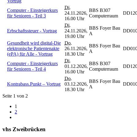
Vortrag
Di.
Computer - Einsteigerkurs
BBS B307
24.11.2026,
DD120
für Senioren - Teil 3
Computerraum
16.00 Uhr
Di.
BBS Foyer Bau
Erbschaftssteuer - Vortrag
24.11.2026,
DD010
A
19.00 Uhr
Gesundheit wird digital-Die
Do.
BBS Foyer Bau
elektronische Patientenakte
26.11.2026,
DD010
A
(ePA) für Alle - Vortrag
18.30 Uhr
Di.
Computer - Einsteigerkurs
BBS B307
01.12.2026,
DD120
für Senioren - Teil 4
Computerraum
16.00 Uhr
Do.
BBS Foyer Bau
Kontrabass.Punkt – Vortrag
03.12.2026,
DD010
A
18.30 Uhr
Seite 1 von 2
1
2
vhs Zweibrücken