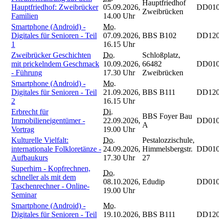
Hauptfriedhof
Hauptfriedhof: Zweibrücker
05.09.2026,
DD010
Zweibrücken
Familien
14.00 Uhr
Smartphone (Android) -
Mo.
Digitales für Senioren - Teil
07.09.2026,
BBS B102
DD120
1
16.15 Uhr
Zweibrücker Geschichten
Do.
Schloßplatz,
mit prickelndem Geschmack
10.09.2026,
66482
DD010
- Führung
17.30 Uhr
Zweibrücken
Smartphone (Android) -
Mo.
Digitales für Senioren - Teil
21.09.2026,
BBS B111
DD120
2
16.15 Uhr
Erbrecht für
Di.
BBS Foyer Bau
Immobilieneigentümer -
22.09.2026,
DD010
A
Vortrag
19.00 Uhr
Kulturelle Vielfalt:
Do.
Pestalozzischule,
internationale Folkloretänze -
24.09.2026,
Himmelsbergstr.
DD010
Aufbaukurs
17.30 Uhr
27
Superhirn - Kopfrechnen,
Do.
schneller als mit dem
08.10.2026,
Edudip
DD010
Taschenrechner - Online-
19.00 Uhr
Seminar
Smartphone (Android) -
Mo.
Digitales für Senioren - Teil
19.10.2026,
BBS B111
DD120